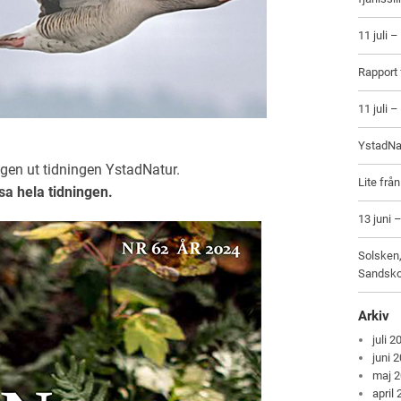
11 juli 
Rapport 
11 juli 
YstadNat
igen ut tidningen YstadNatur.
Lite frå
sa hela tidningen.
13 juni 
Solsken,
Sandsko
Arkiv
juli 2
juni 
maj 
april