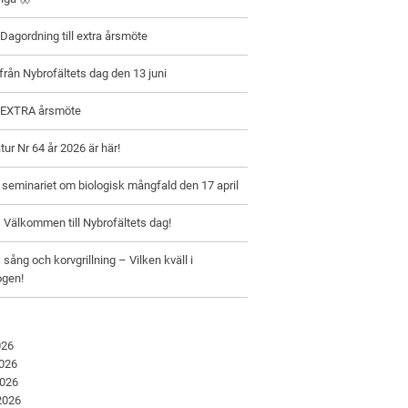
– Dagordning till extra årsmöte
från Nybrofältets dag den 13 juni
– EXTRA årsmöte
ur Nr 64 år 2026 är här!
n seminariet om biologisk mångfald den 17 april
– Välkommen till Nybrofältets dag!
 sång och korvgrillning – Vilken kväll i
gen!
026
2026
2026
 2026