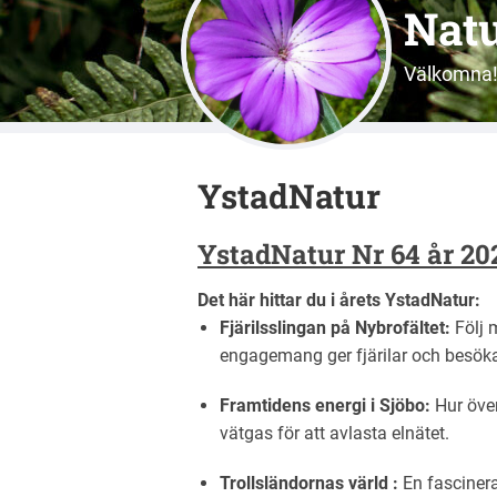
Natu
Välkomna
YstadNatur
YstadNatur Nr 64 år 20
Det här hittar du i årets YstadNatur:
Fjärilsslingan på Nybrofältet:
Följ m
engagemang ger fjärilar och besökar
Framtidens energi i Sjöbo:
Hur över
vätgas för att avlasta elnätet.
Trollsländornas värld :
En fasciner