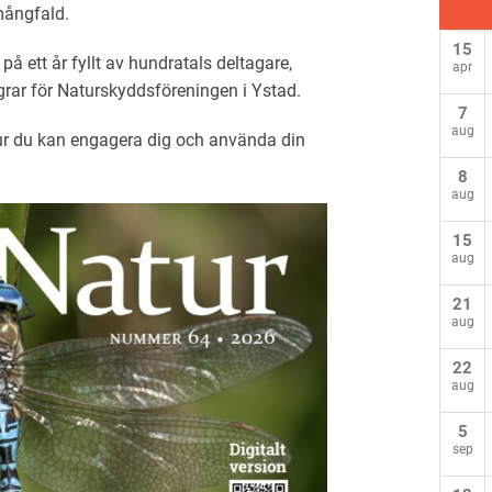
 mångfald.
15
 på ett år fyllt av hundratals deltagare,
apr
egrar för Naturskyddsföreningen i Ystad.
7
aug
ur du kan engagera dig och använda din
8
aug
15
aug
21
aug
22
aug
5
sep