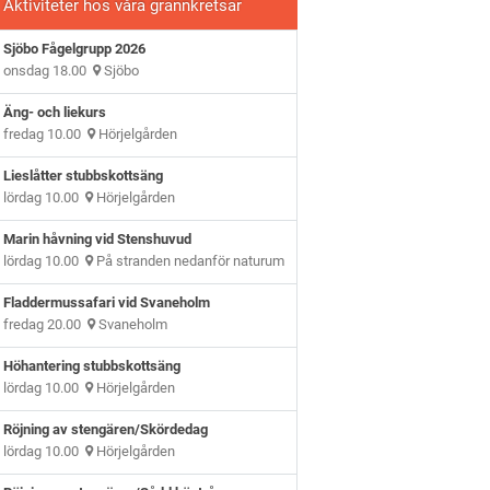
Aktiviteter hos våra grannkretsar
Sjöbo Fågelgrupp 2026
onsdag 18.00
Sjöbo
Äng- och liekurs
fredag 10.00
Hörjelgården
Lieslåtter stubbskottsäng
lördag 10.00
Hörjelgården
Marin håvning vid Stenshuvud
lördag 10.00
På stranden nedanför naturum
Fladdermussafari vid Svaneholm
fredag 20.00
Svaneholm
Höhantering stubbskottsäng
lördag 10.00
Hörjelgården
Röjning av stengären/Skördedag
lördag 10.00
Hörjelgården