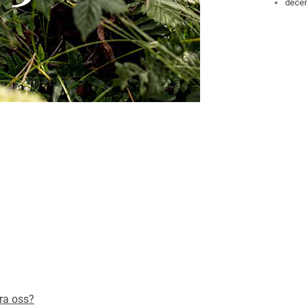
dece
dra oss?