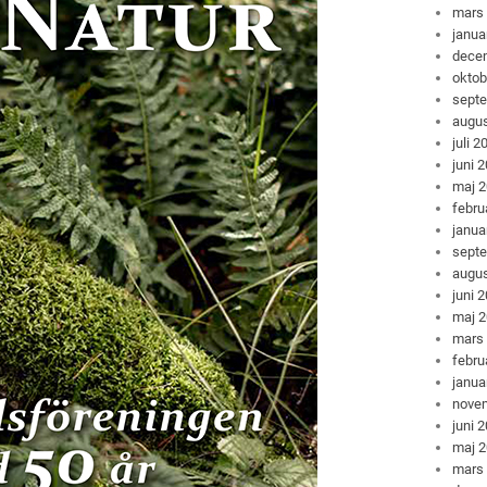
mars
janua
dece
oktob
sept
augus
juli 2
juni 
maj 
febru
janua
sept
augus
juni 
maj 
mars
febru
janua
nove
juni 
maj 
mars