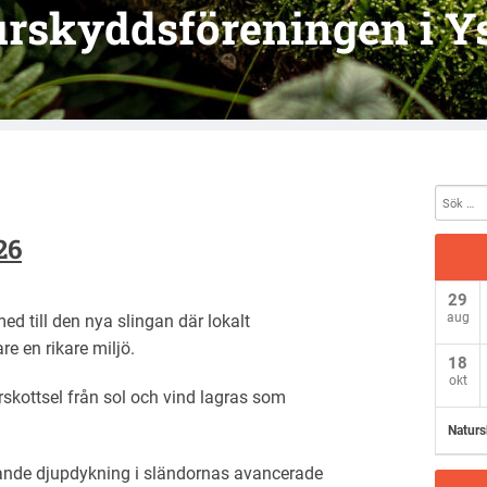
rskyddsföreningen i Y
!
26
29
aug
ed till den nya slingan där lokalt
e en rikare miljö.
18
okt
skottsel från sol och vind lagras som
Naturs
ande djupdykning i sländornas avancerade