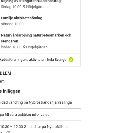
Röjning av stengären/Sådd höstråg
lördag 10.00
Hörjelgården
Familje aktivitetssöndag
söndag 10.00
Naturvårdsröjning naturbetesmarken och
stengären
lördag 10.00
Hörjelgården
kyddsföreningens aktiviteter i hela Sverige
EDLEM
lem
e inläggen
guidad vandring på Nybrostrands fjärilsslinga
r till våra politiker inför valet
– 10.30 – 12.00 Guidad tur på Nybrofältets
inga 🦋