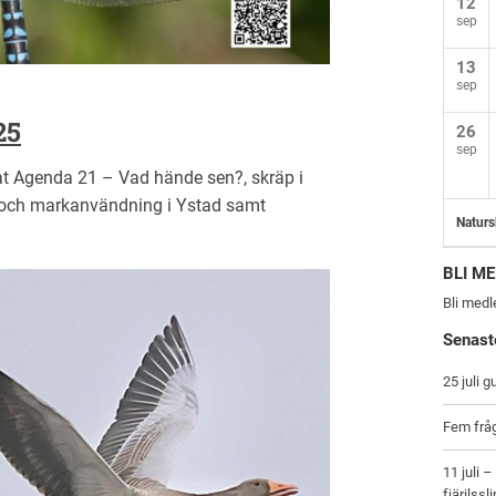
12
sep
13
sep
25
26
sep
at Agenda 21 – Vad hände sen?, skräp i
g och markanvändning i Ystad samt
Naturs
BLI M
Bli med
Senast
25 juli 
Fem frågo
11 juli 
fjärilssl