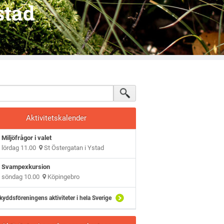
stad
Aktivitetskalender
Miljöfrågor i valet
lördag 11.00
St Östergatan i Ystad
Svampexkursion
söndag 10.00
Köpingebro
kyddsföreningens aktiviteter i hela Sverige